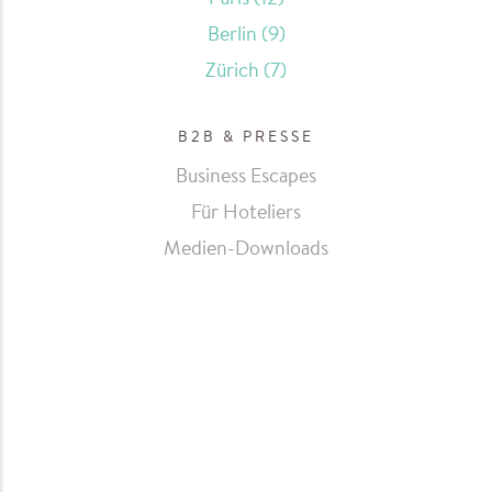
Paris
(12)
Berlin
(9)
Zürich
(7)
B2B & PRESSE
Business Escapes
Für Hoteliers
Medien-Downloads
Pillow & Pepper
Pillow & Pepper
„Pillow Talk“
on Facebook
on Instagram
Newsletter