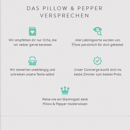
DAS PILLOW & PEPPER
VERSPRECHEN
Wir empfehlen dir nur Orte, die
Alle Lieblingsorte wurden von
wir selber gerne bereisen
uns persönlich für dich getestet
Wir bewerten unabhängig und
Unser Concierge bucht dich ins
schreiben unsere Texte selbst
beste Zimmer zum besten Preis
Reise wie ein Stammgast dank
Pillow & Pepper Insiderwissen