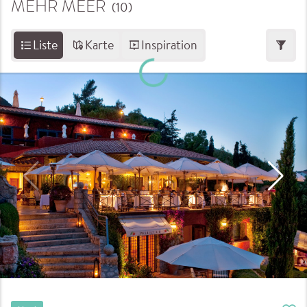
MEHR MEER
(10
)
Liste
Karte
Inspiration