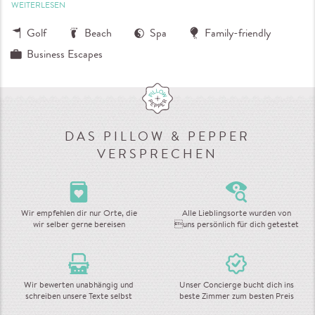
WEITERLESEN
Golf
Beach
Spa
Family-friendly
Business Escapes
DAS PILLOW & PEPPER
VERSPRECHEN
Wir empfehlen dir nur Orte, die
Alle Lieblingsorte wurden von
wir selber gerne bereisen
uns persönlich für dich getestet
Wir bewerten unabhängig und
Unser Concierge bucht dich ins
schreiben unsere Texte selbst
beste Zimmer zum besten Preis