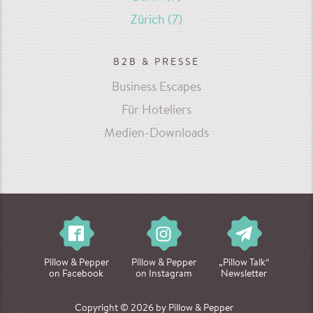
Zürich
(7)
B2B & PRESSE
Business Escapes
Für Hoteliers
Medien-Downloads
Pillow & Pepper
Pillow & Pepper
„Pillow Talk“
on Facebook
on Instagram
Newsletter
Copyright © 2026 by Pillow & Pepper