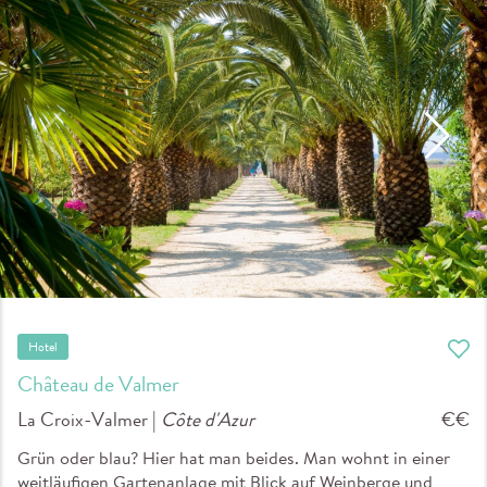
Hotel
Château de Valmer
La Croix-Valmer |
Côte d'Azur
€€
Grün oder blau? Hier hat man beides. Man wohnt in einer
weitläufigen Gartenanlage mit Blick auf Weinberge und