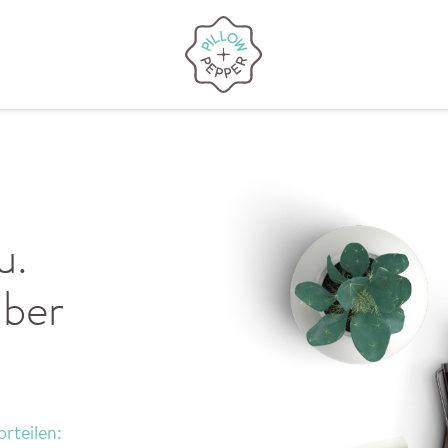
u.
mber
orteilen: