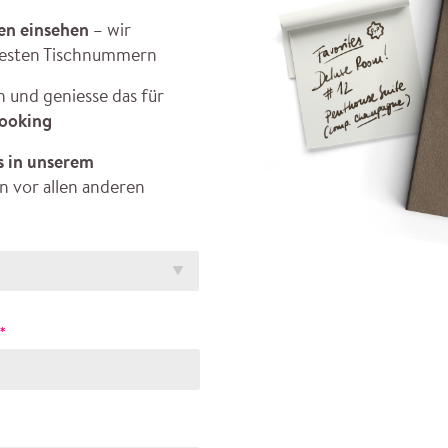
sen einsehen
– wir
 besten Tischnummern
n und geniesse das für
ooking
s in unserem
n vor allen anderen
*