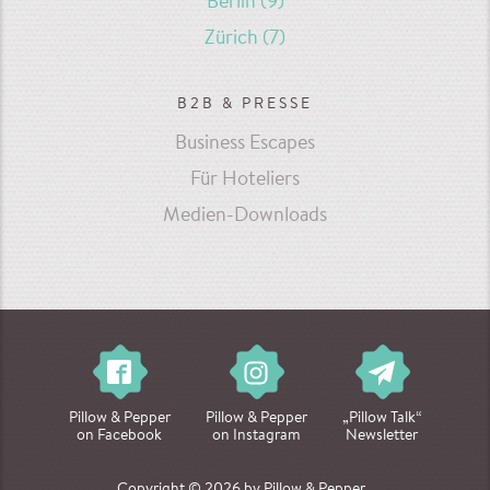
Berlin
(9)
Zürich
(7)
B2B & PRESSE
Business Escapes
Für Hoteliers
Medien-Downloads
Pillow & Pepper
Pillow & Pepper
„Pillow Talk“
on Facebook
on Instagram
Newsletter