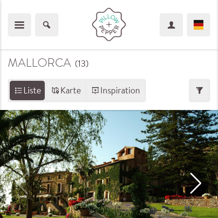
MALLORCA
(13
)
Liste
Karte
Inspiration