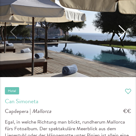
Hotel
Can Simoneta
Capdepera |
Mallorca
€€
Egal, in welche Richtung man blickt, rundherum Mallorca
fürs Fotoalbum. Der spektakuläre Meerblick aus dem
Liegestuhl oder der Hängematte unter Pinien ist allein eine