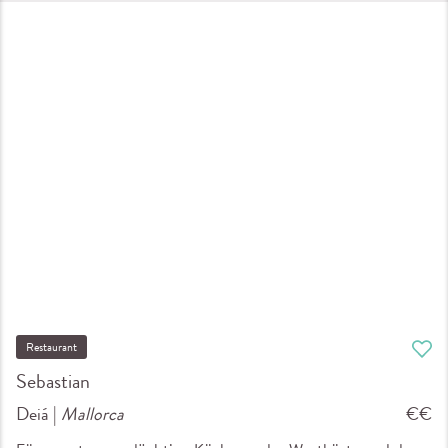
Restaurant
Sebastian
Deiá |
Mallorca
€€