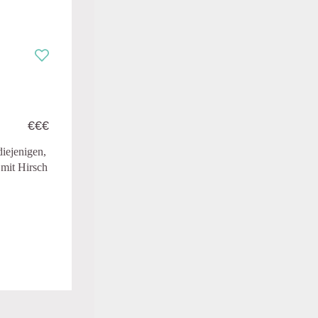
€€€
diejenigen,
 mit Hirsch